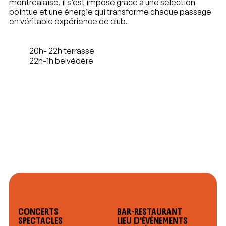
montréalaise, il s’est imposé grâce à une sélection
pointue et une énergie qui transforme chaque passage
en véritable expérience de club.
20h- 22h terrasse
22h-1h belvédère
Concerts
Bar-restaurant
Spectacles
Lieu d'événements