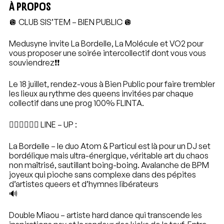
À PROPOS
🪩 CLUB SIS’TEM – BIEN PUBLIC 🪩
Medusyne invite La Bordelle, La Molécule et VO2 pour
vous proposer une soirée intercollectif dont vous vous
souviendrez❗️❗️
Le 18 juillet, rendez-vous à Bien Public pour faire trembler
les lieux au rythme des queens invitées par chaque
collectif dans une prog 100% FLINTA.
❤️‍🔥❤️‍🔥❤️‍🔥 LINE – UP :
La Bordelle – le duo Atom & Particul est là pour un DJ set
bordélique mais ultra-énergique, véritable art du chaos
non maîtrisé, sautillant boing-boing. Avalanche de BPM
joyeux qui pioche sans complexe dans des pépites
d’artistes queers et d’hymnes libérateurs
🔊
Double Miaou – artiste hard dance qui transcende les