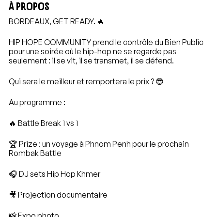
À PROPOS
BORDEAUX, GET READY. 🔥
HIP HOPE COMMUNITY prend le contrôle du Bien Public
pour une soirée où le hip-hop ne se regarde pas
seulement : il se vit, il se transmet, il se défend.
Qui sera le meilleur et remportera le prix ? 😎
Au programme :
🔥 Battle Break 1 vs 1
🏆 Prize : un voyage à Phnom Penh pour le prochain
Rombak Battle
🎧 DJ sets Hip Hop Khmer
🎥 Projection documentaire
📸 Expo photo