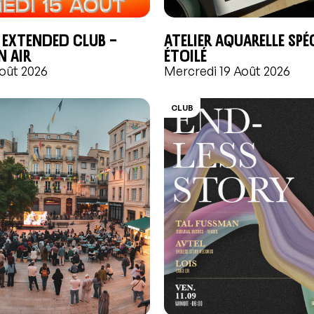
 Extended Club –
Atelier aquarelle Spéc
n air
étoilé
oût 2026
Mercredi 19 Août 2026
CLUB