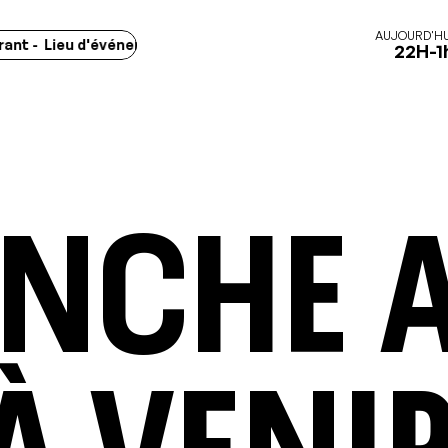
AUJOURD'HU
Lieu d'événements - Marchés -
Concerts - Spectacles - Exposi
22H-1
nche 
à veni