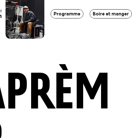
I
tions - Soirées - Bar-restaurant - Lieu d'événements - March
Programme
Boire et manger
h
aprèm
r