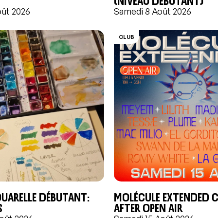
oût 2026
Samedi 8 Août 2026
CLUB
quarelle débutant:
Molécule Extended C
s
After Open air