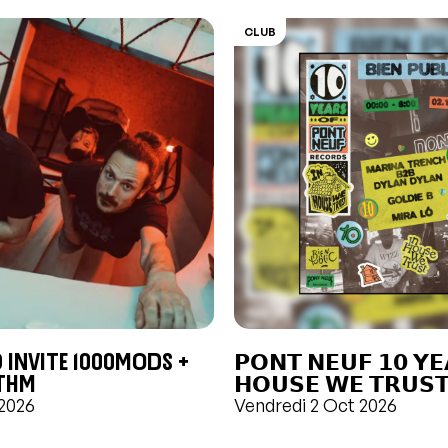
CLUB
 INVITE 1000MODS +
𝗣𝗢𝗡𝗧 𝗡𝗘𝗨𝗙 𝟭𝟬 𝗬𝗘
THM
𝗛𝗢𝗨𝗦𝗘 𝗪𝗘 𝗧𝗥𝗨𝗦
 2026
Vendredi 2 Oct 2026