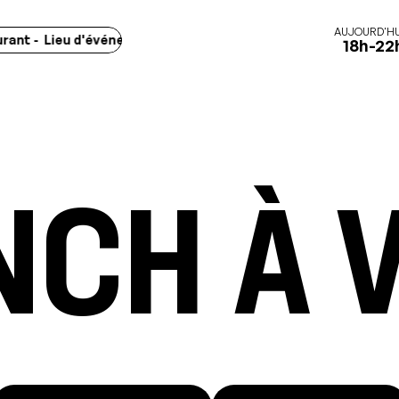
AUJOURD'HU
 Lieu d'événements - Marchés -
Concerts - Spectacles - Exposi
18h-22
ch à 