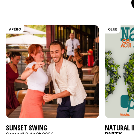
APÉRO
CLUB
Sunset swing
Natural I
Party