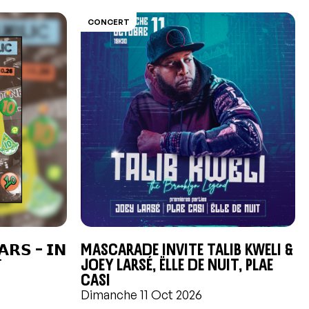
CONCERT
𝗔𝗥𝗦 – 𝗜𝗡
Mascarade invite Talib Kweli &

Joey Larsé, Ëlle de Nuit, Plae
Casi
Dimanche 11 Oct 2026