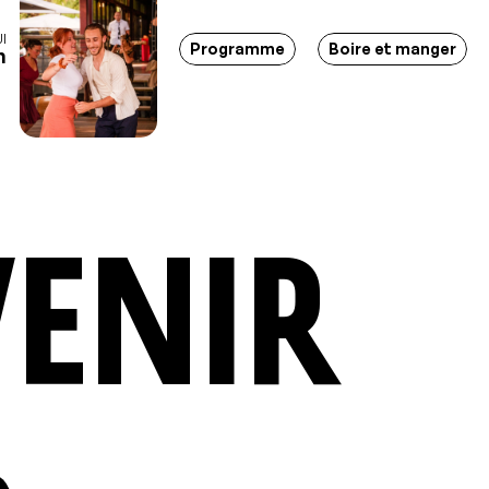
I
tions - Soirées - Bar-restaurant - Lieu d'événements - Marc
Programme
Boire et manger
h
venir