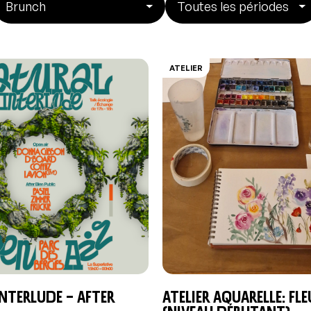
ATELIER
nterlude – After
Atelier aquarelle: Fl
(niveau débutant)