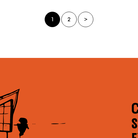
1
2
>