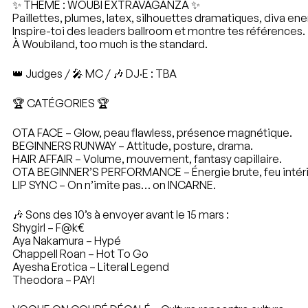
✨ THÈME : WOUBI EXTRAVAGANZA ✨
Paillettes, plumes, latex, silhouettes dramatiques, diva ene
Inspire-toi des leaders ballroom et montre tes références.
À Woubiland, too much is the standard.
👑 Judges / 🎤 MC / 🎶 DJ·E : TBA
🏆 CATÉGORIES 🏆
OTA FACE – Glow, peau flawless, présence magnétique.
BEGINNERS RUNWAY – Attitude, posture, drama.
HAIR AFFAIR – Volume, mouvement, fantasy capillaire.
OTA BEGINNER’S PERFORMANCE – Énergie brute, feu intéri
LIP SYNC – On n’imite pas… on INCARNE.
🎶 Sons des 10’s à envoyer avant le 15 mars :
Shygirl – F@k€
Aya Nakamura – Hypé
Chappell Roan – Hot To Go
Ayesha Erotica – Literal Legend
Theodora – PAY!