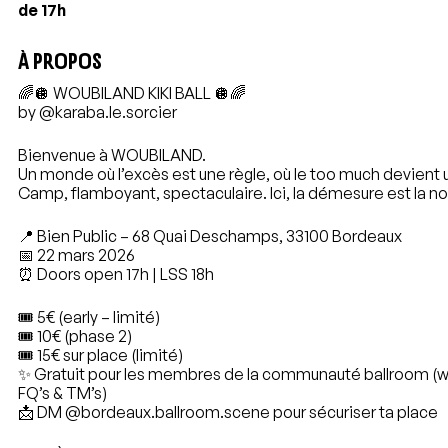
de 17h
À PROPOS
🌈🪩 WOUBILAND KIKI BALL 🪩🌈
by
@karaba.le.sorcier
Bienvenue à WOUBILAND.
Un monde où l’excès est une règle, où le too much devient u
Camp, flamboyant, spectaculaire. Ici, la démesure est la n
📍 Bien Public – 68 Quai Deschamps, 33100 Bordeaux
📅 22 mars 2026
⏰ Doors open 17h | LSS 18h
🎟️ 5€ (early – limité)
🎟️ 10€ (phase 2)
🎟️ 15€ sur place (limité)
✨ Gratuit pour les membres de la communauté ballroom (w
FQ’s & TM’s)
📩 DM
@bordeaux.ballroom.scene
pour sécuriser ta place