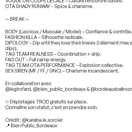
VOGUE ON COUPÉ DÉCALÉ – Culture rencontre culture.
OTA SHADY RUNWAY – Spice & charisme.
— BREAK —
BODY (Luscious / Muscular / Model) – Confiance & contrôle
FASHION KILLA – Silhouette radicale.
DIPOLOGY – Dip until they lose their knees (1 élément max 
dips).
TAG TEAM REALNESS – Coordination + drip.
FAG OUT – Full camp energy.
TAG TEAM OTA PERFORMANCE – Explosion collective.
SEX SIREN (MF / FF / GNC) – Charisme incandescent.
En collaboration avec
@legirofard
,
@bien_public_bordeaux
&
@bordeauxballro
✨ Dépistages TROD gratuits sur place.
Connaître son statut, c’est en prendre soin.
Crédit :
@karaba.le.sorcier
📍 Bien Public, Bordeaux