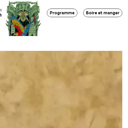
I
tions - Soirées - Bar-restaurant - Lieu d'événements - March
Programme
Boire et manger
h