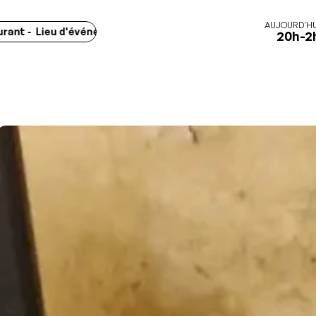
AUJOURD'HU
Lieu d'événements - Marchés -
Concerts - Spectacles - Exposi
20h-2