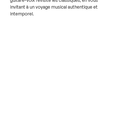
guitare-voix revisite les classiques, en vous
invitant à un voyage musical authentique et
intemporel.