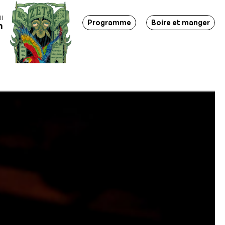
I
ositions - Soirées - Bar-restaurant - Lieu d'événements - M
Programme
Boire et manger
h