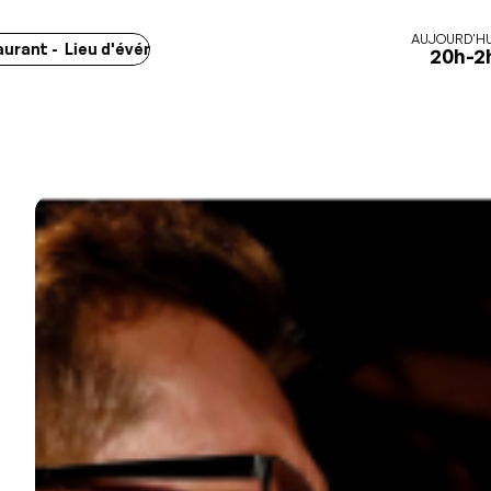
AUJOURD'HU
t - Lieu d'événements - Marchés -
Concerts - Spectacles - Exp
20h-2