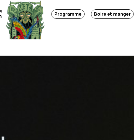
I
ions - Soirées - Bar-restaurant - Lieu d'événements - Marché
Programme
Boire et manger
h