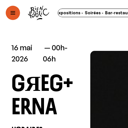
ts - Spectacles - Expositions - Soirées - Bar-restaurant - L
16 mai
00h-
2026
06h
GЯEG+
ERNA