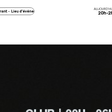
AUJOURD'HU
ieu d'événements - Marchés -
Concerts - Spectacles - Exposit
20h-2